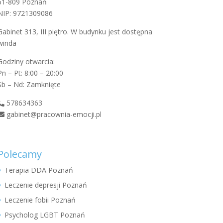
61-809 Poznań
NIP: 9721309086
Gabinet 313, III piętro. W budynku jest dostępna
winda
Godziny otwarcia:
Pn – Pt: 8:00 – 20:00
Sb – Nd: Zamknięte
578634363
gabinet@pracownia-emocji.pl
Polecamy
Terapia DDA Poznań
Leczenie depresji Poznań
Leczenie fobii Poznań
Psycholog LGBT Poznań