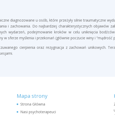
czne diagnozowane u osób, które przeżyły silnie traumatyczne wyda
wania i zachowania. Do najbardziej charakterystycznych objawów z
nych wydarzeń, podejmowanie kroków w celu uniknięcia bodźców
 w sferze myślenia i przekonań (głównie poczucie winy i “mądrość p
dczuwanego cierpienia oraz rezygnacja z zachowań unikowych. Te
sesjami.
Mapa strony
Strona Główna
Nasi psychoterapeuci