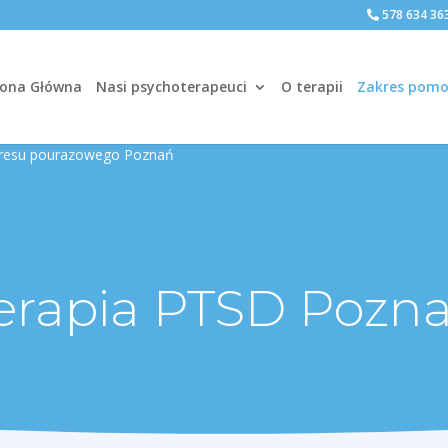
578 634 36
rona Główna
Nasi psychoterapeuci
O terapii
Zakres pomo
tresu pourazowego Poznań
erapia PTSD Pozn