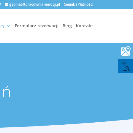
3
gabinet@pracownia-emocji.pl
Cennik i Płatności
cy
Formularz rezerwacji
Blog
Kontakt
ań